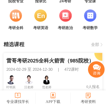
院校专业
报录比
24考研
专业课
考研全科
考研英语
考研政治
考研数学
精选课程
全部
雷哥考研2025全科火箭营（985院校）
2024-02-29 至 2024-12-30
|
472课时
0人报名
叶明辰
汪老师
范老师
16600
￥
立即报名
专业课找学长
APP下载
考研资料