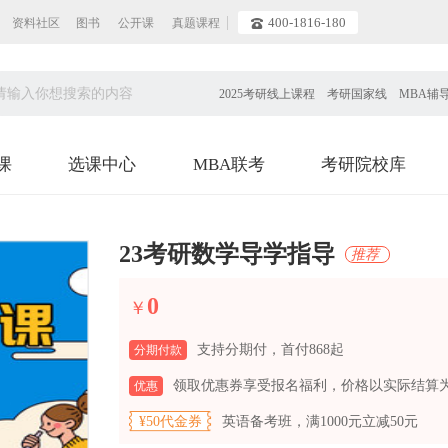
400-1816-180
资料社区
图书
公开课
真题课程
2025考研线上课程 考研国家线 MBA辅
课
选课中心
MBA联考
考研院校库
23考研数学导学指导
推荐
0
￥
支持分期付，首付868起
分期付款
领取优惠券享受报名福利，价格以实际结算
优惠
¥50代金券
英语备考班，满1000元立减50元