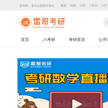
雅思
托福
GRE
GMAT
SAT
雷哥网，专注出国留学考试
首页
25考研
考研英语
公开