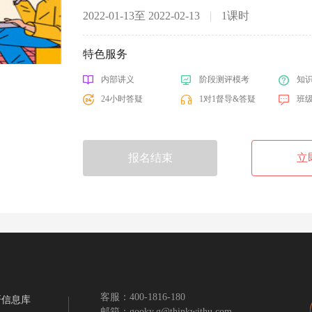
2022-01-13至 2022-02-13
|
1课时
特色服务
内部讲义
阶段测评模考
知
24小时答疑
1对1督导&答疑
班
报名结束
立
客服：400-1816-180
研信息库
邮箱：gooky.g@thinkwithu.com